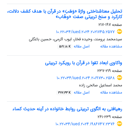
تحلیل معناشناختی واژۀ «وَهَبَ» در قرآن با هدف کشف دلالت،
کارکرد و سنخ تربیتی صفت «وهّاب»
صفحه
197-217
10.22034/iued.2024.2021745.2577
سیدمحمد برومند، وحیده فخار، ایوب اکرمی، حسین باغگلی
مشاهده مقاله
اصل مقاله
519.18 K
واکاوی ابعاد تقوا در قرآن با رویکرد تربیتی
صفحه
219-237
10.22034/iued.2024.2019730.2568
محمد اسماعیل صالحی زاده
مشاهده مقاله
اصل مقاله
377.33 K
رهیافتی به الگوی تربیتی روابط خانواده در آینه حدیث کساء
صفحه
239-261
10.22034/iued.2024.1986747.2376