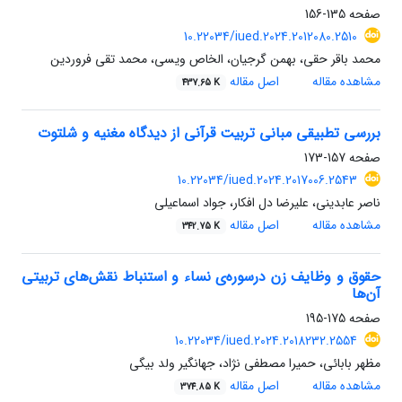
صفحه
135-156
10.22034/iued.2024.2012080.2510
محمد باقر حقی، بهمن گرجیان، الخاص ویسی، محمد تقی فروردین
مشاهده مقاله
اصل مقاله
437.65 K
بررسی تطبیقی مبانی تربیت قرآنی از دیدگاه مغنیه و شلتوت
صفحه
157-173
10.22034/iued.2024.2017006.2543
ناصر عابدینی، علیرضا دل افکار، جواد اسماعیلی
مشاهده مقاله
اصل مقاله
342.75 K
حقوق و وظایف زن درسوره‌ی نساء و استنباط نقش‌های تربیتی
آن‌ها
صفحه
175-195
10.22034/iued.2024.2018232.2554
مظهر بابائی، حمیرا مصطفی نژاد، جهانگیر ولد بیگی
مشاهده مقاله
اصل مقاله
374.85 K