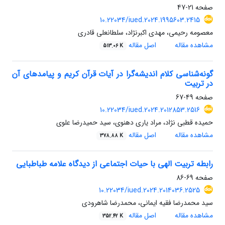
صفحه
21-47
10.22034/iued.2024.1995603.2415
معصومه رحیمی، مهدی اکبرنژاد، سلطانعلی قادری
مشاهده مقاله
اصل مقاله
513.06 K
گونه‌شناسی کلام اندیشه‌گرا در آیات قرآن کریم و پیامدهای آن
در تربیت
صفحه
49-67
10.22034/iued.2024.2012853.2516
حمیده قطبی نژاد، مراد یاری دهنوی، سید حمیدرضا علوی
مشاهده مقاله
اصل مقاله
378.88 K
رابطه تربیت الهی با حیات اجتماعی از دیدگاه علامه طباطبایی
صفحه
69-86
10.22034/iued.2024.2014036.2525
سید محمدرضا فقیه ایمانی، محمدرضا شاهرودی
مشاهده مقاله
اصل مقاله
352.42 K