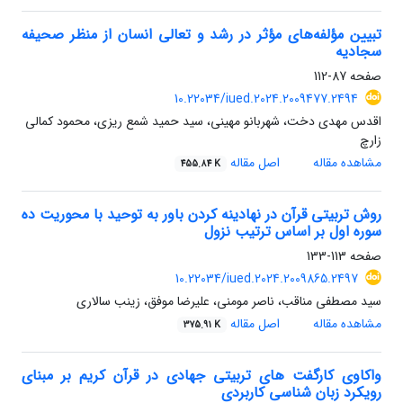
تبیین مؤلفه‌های مؤثر در رشد و تعالی انسان از منظر صحیفه
سجادیه
صفحه
87-112
10.22034/iued.2024.2009477.2494
اقدس مهدی دخت، شهربانو مهینی، سید حمید شمع ریزی، محمود کمالی
زارچ
مشاهده مقاله
اصل مقاله
455.84 K
روش تربیتی قرآن در نهادینه کردن باور به توحید با محوریت ده
سوره اول بر اساس ترتیب نزول
صفحه
113-133
10.22034/iued.2024.2009865.2497
سید مصطفی مناقب، ناصر مومنی، علیرضا موفق، زینب سالاری
مشاهده مقاله
اصل مقاله
375.91 K
واکاوی کارگفت های تربیتی جهادی در قرآن کریم بر مبنای
رویکرد زبان شناسی کاربردی