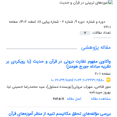
دوره و شماره:
دوره 9، شماره 2 - شماره پیاپی 18، اسفند 1402، صفحه
1-261
تعداد مقالات:
12
مقاله پژوهشی
واکاوی مفهوم نظارت درونی در قرآن و حدیث (با رویکردی بر
نظریه مبادله جورج هومنز)
صفحه
1-20
10.22034/iued.2024.2023631.2580
منور فتاحی، سهراب مروتی(نویسنده مسئول)، سید محمدرضا حسینی نیا،
بهروز سپیدنامه
مشاهده مقاله
اصل مقاله
384.51 K
بررسی مؤلفه‌های تحقق مکانیسم تنبیه از منظر آموزه‌های قرآن