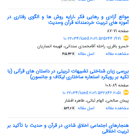
موانع آزادی و رهایی فکر ،ارایه روش ها و الگوی رفتاری در
آموزه های تربیت خردمندانه قرآن وحدیث
صفحه
71-87
10.22034/iued.2021.525244.1971
خسرو باقری، راحله آقامحمدی سندانی، فهیمه انصاریان
مشاهده مقاله
اصل مقاله
415.43 K
بررسی زبان شناختی تشبیهات تربیتی در داستان های قرآنی (با
تکیه بر رویکرد استعاره ساختاری لیکاف و جانسون)
صفحه
89-108
10.22034/iued.2021.532846.2051
پیمان صالحی، الهام ثباتی، طاهره افشار
مشاهده مقاله
اصل مقاله
569.6 K
هنجارهای اجتماعی اخلاق شادی در قرآن و حدیث با تأکید بر
تربیت اخلاقی