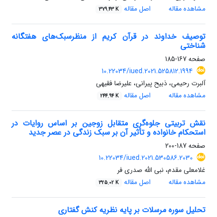
مشاهده مقاله
اصل مقاله
379.43 K
توصیف خداوند در قرآن کریم از منظرسبک‌های هفتگانه‌
شناختی
صفحه
167-185
10.22034/iued.2021.525812.1994
آلبرت رحیمی، ذبیح پیرانی، علیرضا فقیهی
مشاهده مقاله
اصل مقاله
244.94 K
نقش تربیتی جلوه‌گری متقابل زوجین بر اساس روایات در
استحکام خانواده و تأثیر آن بر سبک زندگی در عصر جدید
صفحه
187-200
10.22034/iued.2021.530586.2030
غلامعلی مقدم، نبی الله صدری فر
مشاهده مقاله
اصل مقاله
325.02 K
تحلیل سوره مرسلات بر پایه نظریه کنش گفتاری