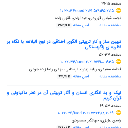
صفحه
15-31
10.22034/iued.2021.529145.2015
نجمه شبانی قهرودی، عبدالهادی فقهی زاده
مشاهده مقاله
اصل مقاله
353.66 K
تبیین ساز و کار تربیتی الگوی اخلاقی در نهج البلاغه با نگاه بر
نظریه ی زاگزبستکی
صفحه
33-52
10.22034/iued.2021.521900.1935
فاطمه سعیدی، ربابه زینوند لرستانی، مهدی رضا زاده جودی
مشاهده مقاله
اصل مقاله
479.72 K
نیک و بد انگاری انسان و آثار تربیتی آن در نظر ماکیاولی و
قرآن کریم
صفحه
53-69
10.22034/iued.2021.532488.2049
رامین عزیزی، جهانگیر مسعودی
مشاهده مقاله
اصل مقاله
326.08 K