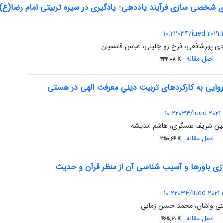
 شخصی سازی فرآیند یاددهی- یادگیری در سیره تربیتی امام رضا(ع): 
10.22034/iued.2021.
ادی پورشافعی، فرخ رو جلیلی، عباس قاسمیان
اصل مقاله
432.08 K
وایی به کارکردهای تربیت دینیِ معرفت الهی در هستی
10.22034/iued.2021
ین شریف عسگری، هاشم اندیشه
اصل مقاله
350.64 K
ازی باورها و آسیب شناسی آن از منظر قرآن و حدیث
10.22034/iued.2021.
ی واشان، محمد حسن زمانی
اصل مقاله
465.61 K