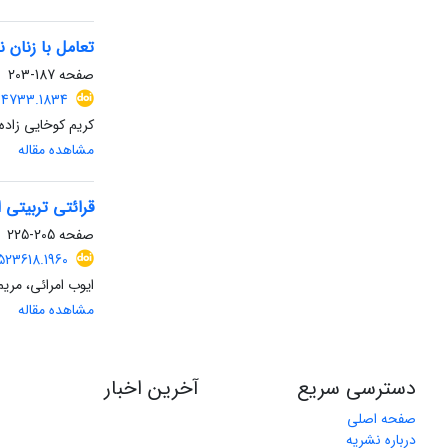
تعامل با زنان ن
صفحه
187-203
134733.1834
کریم کوخایی زاده
مشاهده مقاله
قرائتی تربیتی 
صفحه
205-225
523618.1960
ایوب امرائی، مر
مشاهده مقاله
دسترسی سریع
آخرین اخبار
صفحه اصلی
درباره نشریه