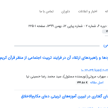
له
اخبار و اعلانات
داوران
تماس با ما
:
دوره 6، شماره 2 - شماره پیاپی 12، بهمن 1399، صفحه 1-225
12
شی
دها و راهبردهای ارتقاء آن در فرایند تربیت اجتماعی از منظر قرآن کریم
10.22034/iued.2021
، سهراب مروتی(نویسنده مسئول)، سید محمد رضا حسینی نیا
اصل مقاله
349.58 K
 گفتاری در تبیین آموزه‌های تربیتی دعای مکارم‌الاخلاق