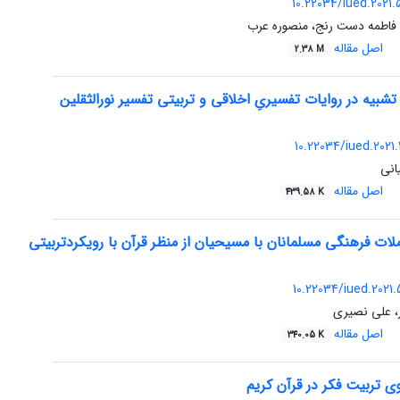
10.22034/iued.2021.
، فاطمه دست رنج، منصوره عرب
اصل مقاله
2.38 M
شبیه در روایات تفسیریِ اخلاقی و تربیتی تفسیر نورالثقلین
10.22034/iued.2021.
انی
اصل مقاله
439.58 K
لات فرهنگی مسلمانان با مسیحیان از منظر قرآن با رویکردتربیتی
10.22034/iued.2021.
ار، علی نصیری
اصل مقاله
340.05 K
وی تربیت فکر در قرآن کریم