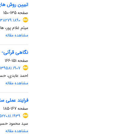
تبیین روش های
صفحه
135-150
138279.1890
میثم غلام پور، ه
مشاهده مقاله
نگاهی قرآنی- ر
صفحه
151-166
.139581.1907
احمد عابدی، حس
مشاهده مقاله
فرایند عملی س
صفحه
167-185
522081.1939
سید محمود حسین
مشاهده مقاله