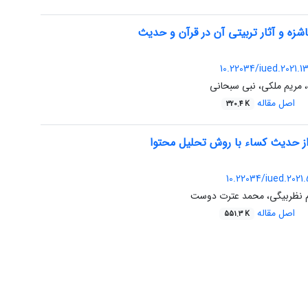
اشزه و آثار تربیتی آن در قرآن و حدیث
10.22034/iued.2021.
، مریم ملکی، نبی سبحانی
اصل مقاله
320.4 K
از حدیث کساء با روش تحلیل محتوا
10.22034/iued.2021.
یم نظربیگی، محمد عترت دوست
اصل مقاله
551.3 K