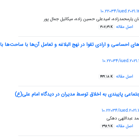
10.22034/iued.2021.
ان یارمحمدزاده، امیدعلی حسین زاده، میکائیل جمال پور
اصل مقاله
307.69 K
 احساسی و ارادی تقوا در نهج البلاغه و تعامل آن‌ها با ساحت‌ها باور،
10.22034/iued.2021.
اصل مقاله
432.18 K
اجتماعی پایبندی به اخلاق توسط مدیران در دیدگاه امام علی(ع)
10.22034/iued.2021.
د عبداللهی دهکی
اصل مقاله
396.9 K