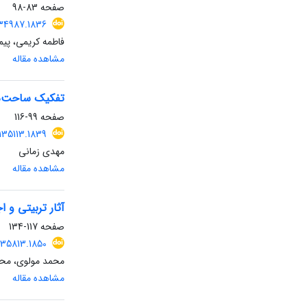
صفحه
83-98
134987.1836
فاطمه کریمی، پیم
مشاهده مقاله
تفکیک ساحت‌های
صفحه
99-116
135113.1839
مهدی زمانی
مشاهده مقاله
آثار تربیتی و 
صفحه
117-134
135813.1850
محمد مولوی، محم
مشاهده مقاله