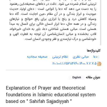
تربیتی اسلام شمرده می شود. دقت در دعاهای صحیفه،این رهنمود
را به دست می دهد که دعا را انواعی است : دعای اولیا، حدیث
عبودیت و ابراز بندگی و در آن مقام ،عین اجابت است. گاه دعا
وسیله کاهش درد و رنج یا ابزاری برای رفع حوائج و نیازهای
زندگی و در همه حال، دعا ابزار انسان خاکی برای اتصال به مبدأ
هستی است. مبانی هستی شناختی دعا، باور به خدای خیرخواه،
قادر، بخشنده و مبانی انسان‌شناسی آن توجه به فطرت الهی و
خودشناسی و درک نیازمندی و فقر وجودی انسان است.
کلیدواژه‌ها
: دعا
مبانی نظری
نظام تربیتی
صحیفه سجادیه
20.1001.1.25384260.1400.7.2.7.5
عنوان مقاله
English
Explanation of Prayer and theoretical
foundations in Islamic educational system
based on " Sahifah Sajjadiyyah "