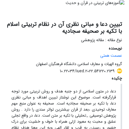
تبیین دعا و مبانی نظری آن در نظام تربیتی اسلام
با تکیه بر صحیفه سجادیه
نوع مقاله : مقاله پژوهشی
نویسنده
عصمت همتی
گروه الهیات و معارف اسلامی دانشگاه فرهنگیان اصفهان
10.22034/iued.2022.541220.2139
چکیده
دعا، در متون اسلامی از دو جنبه هدف و روش تربیتی مورد توجه
قرارگرفته است. موضوع این نوشتار تبیین اهداف و مبانی نظری
دعا، با تکیه‌ بر صحیفه سجادیه است. صحیفه به عنوان منبع مهم
معارف توحیدی ،بعد از قران بیشترین تواتر سندی را دارد . روش
پژوهش توصیفی _تحلیلی با تکیه ‌بر متن است. دعا، در واقع تجلی
عشق و محبت به معبود ازلی همراه با خوف و خشیت برای درک
حضور و رسیدن به قرب و لقاء الهی وبه این معنا هدف نظام