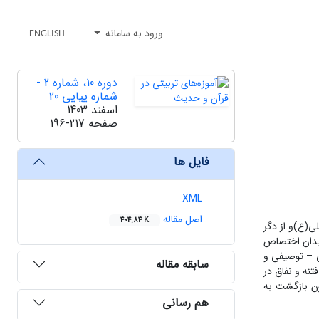
ورود به سامانه
ENGLISH
دوره 10، شماره 2 -
شماره پیاپی 20
اسفند 1403
صفحه
196-217
فایل ها
XML
اصل مقاله
404.84 K
لی(ع)و از دگر
 بدان اختصاص
ی – توصیفی و
سابقه مقاله
تنه و نفاق در
ون بازگشت به
هم رسانی