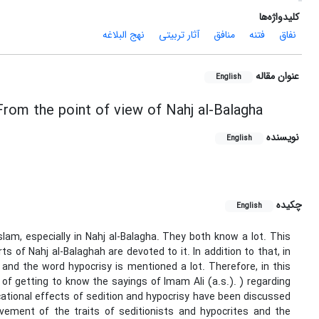
کلیدواژه‌ها
نفاق
فتنه
منافق
آثار تربیتی
نهج البلاغه
عنوان مقاله
English
From the point of view of Nahj al-Balagha
نویسنده
English
چکیده
English
am, especially in Nahj al-Balagha. They both know a lot. This
of Nahj al-Balaghah are devoted to it. In addition to that, in
 and the word hypocrisy is mentioned a lot. Therefore, in this
m of getting to know the sayings of Imam Ali (a.s.). ) regarding
ucational effects of sedition and hypocrisy have been discussed
evement of the traits of seditionists and hypocrites and the