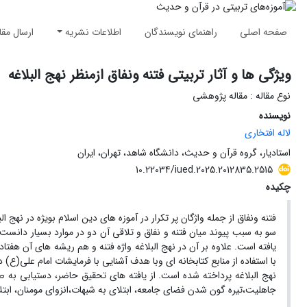
صفحه اصلی
راهنمای نویسندگان
اطلاعات نشریه
ارسال مقا
ویژگی ها و آثار تربیتی فتنه ونفاق ازمنظر نهج البلاغه
نوع مقاله : مقاله پژوهشی
نویسنده
لاله افتخاری
استادیار، گروه قرآن و حدیث، دانشگاه شاهد، تهران، ایران
10.22034/iued.2025.2012835.2515
چکیده
فتنه ونفاق از جمله واژگان پر تکرار در آموزه های دین اسلام بویژه در نهج
سو به سبب پیوند میان فتنه و نفاق و تلاقی آن دو در موارد بسیار دانست
یافته است. علاوه بر آن در نهج البلاغه واژه فتنه و هم ریشه های آن هف
با استفاده از منابع کتابخانه ای وبا هدف آشنایی با فرمایشات امام علی(ع) 
نهج البلاغه پرداخته شده است. از یافته های تحقیق حاضر، دستیابی به صف
جاهلیت،تیره گون شدن فضای جامعه، ابتلای به شبهات،انزوای مومنان، ابتلا