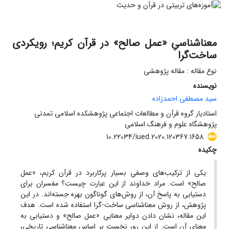
معناشناسیِ «عمل صالح» در قرآن کریم؛ رویکردی
ساخت‌گرا
نوع مقاله : مقاله پژوهشی
نویسنده
سید مصطفی احمدزاده
استادیار گروه قرآن و مطالعات اجتماعی پژوهشکده اسلامی تمدنی
پژوهشگاه علوم و فرهنگ اسلامی
10.22034/iued.2020.120367.1658
چکیده
یکی از ترکیب‌های وصفیِ بسیار پرکاربرد در قرآن کریم، «عمل
صالح» است. مراد خداوند از این عبارت چیست؟ مفسران برای
دستیابی به پاسخ آن، از روش‌های گوناگون بهره جسته‌اند. در این
پژوهش، از روش معناشناسی ساخت-گرا استفاده شده است. هدف
این مقاله، نشان دادن دوایر معناییِ «عمل صالح» و دستیابی به
معنای آن است. از این رو، نخست بر اساس معناشناسی تاریخی،