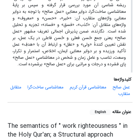
ریشه شناسی آن مورد بررسی قرار گرفته و سپس بر پایۀ
معناشناسی ساخت‌گرا، دوایر معناییِ «عمل صالح» با توجه به دوایر
معناییِ واژه‌های متقارب آن: «خیر»، «حسن» و «معروف» و
واژه‌های متقابل آن: «کذب»، «فسق» و «فساد»؛ تجزیه و تحلیل
شده است. نگارنده، ضمن پذیرش اجمالی تعریف مشهورِ «عمل
صالح» یعنی جمعِ حُسن فعلی و حُسن فاعلی در یک عمل، بر
نقش تعیین کنندۀ «ولی» و «عقل» و ارتباط آن با «هدفِ» عمل
تأکید ورزیده و بر دوایر معناییِ ایمان، اخلاص، استمرار و تکرار،
وسعت، تناسب و عاملِ زمان و شخص در معناشناسیِ «عمل صالح»
پای فشرده و درجات و مراتبی برای «عمل صالح» برشمرده است.
کلیدواژه‌ها
عمل صالح
معناشناسی قرآن کریم
معناشناسی ساخت‌گرا
متقابل
متقارب
عنوان مقاله
English
The semantics of " work righteousness " in
the Holy Qur'an; a Structural approach