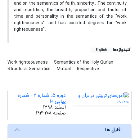
and on the semantics of faith, sincerity , The continuity
and repetition, the breadth, proportion and factor of
time and personality in the semantics of the "work
righteousness", and has counted degrees for "work
righteousness".
کلیدواژه‌ها
English
Work righteousness
Semantics of the Holy Qur'an
Structural Semantics
Mutual
Respective
دوره 5، شماره 2 - شماره
پیاپی 10
اسفند 1398
صفحه
193-208
فایل ها