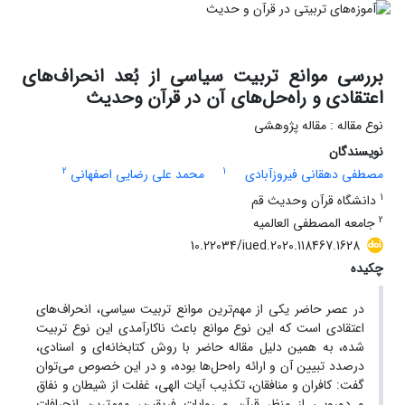
بررسی موانع تربیت سیاسی از بُعد انحراف‌های
اعتقادی و راه‌حل‌های آن در قرآن وحدیث
نوع مقاله : مقاله پژوهشی
نویسندگان
2
1
مصطفی دهقانی فیروزآبادی
محمد علی رضایی اصفهانی
1
دانشگاه قرآن وحدیث قم
2
جامعه المصطفی العالمیه
10.22034/iued.2020.118467.1628
چکیده
در عصر حاضر یکی از مهم‌ترین موانع تربیت سیاسی، انحراف‌های
اعتقادی است که این نوع موانع باعث ناکارآمدی این نوع تربیت
شده، به همین دلیل مقاله حاضر با روش کتابخانه‌ای و اسنادی،
درصدد تبیین آن و ارائه راه‌حل‌ها بوده، و در این خصوص می‌توان
گفت: کافران و منافقان، تکذیب آیات الهی،‌ غفلت از شیطان و نفاق
و دورویی از منظر قرآن و روایات فریقین، مهم‌ترین انحرافات