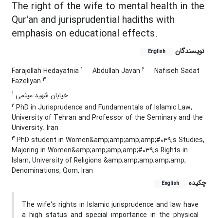
The right of the wife to mental health in the
Qur'an and jurisprudential hadiths with
emphasis on educational effects.
نویسندگان
English
1
2
Farajollah Hedayatnia
Abdullah Javan
Nafiseh Sadat
3
Fazeliyan
1
خیابان شهید میثمی
2
PhD in Jurisprudence and Fundamentals of Islamic Law,
University of Tehran and Professor of the Seminary and the
University. Iran
3
PhD student in Women&amp;amp;amp;amp;#039;s Studies,
Majoring in Women&amp;amp;amp;amp;#039;s Rights in
Islam, University of Religions &amp;amp;amp;amp;amp;
Denominations, Qom, Iran
چکیده
English
The wife's rights in Islamic jurisprudence and law have
a high status and special importance in the physical