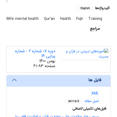
کلیدواژه‌ها
English
Wife mental health
Qur'an
Hadith
Fiqh
Training
مراجع
دوره 7، شماره 2 - شماره
پیاپی 14
بهمن 1400
صفحه
61-83
فایل ها
XML
اصل مقاله
526.25 K
فایل‌های تکمیلی/اضافی
بررسی حق سلامت روانی زوجه در قرآن و احادیث فقهی با