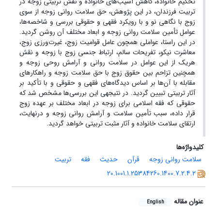
تحکیم خانواده، کاهش آسیب‌های خانواده و نقش تربیتی زوجه در
تربیت فرزندان، در این پژوهش، حق سلامت روانی زوجه از سوی
زوج با نگاهی نو و با رویکرد فقهی و حقوقی بررسی و شاخصه‌ها،
عوامل تأمین سلامت روانی زوجه و ابعاد مختلف آن روشن گردید.
در این راستا، عواملی همچون عامل قوامیت زوج، غیرت‌ورزی زوج،
معاشرت نیکو، تفریحات سالم، ارتباط جنسی زوج با زوجه و نقش
هریک از این عوامل در سلامت روانی و آرامش روحی زوجه و
همچنین تزاحم بین حقوق زوج با حق سلامت زوجه و راهکارهای
مقابله با آن‌ها بر اساس دیدگاه‌های فقهی و حقوقی و با تأکید بر
آثار تربیتی تبیین گردید. در نتیجهی این بررسی‌ها مشخص شد که
حقوقی که فقه اسلامی برای زوجه در ابعاد مختلف بر عهده زوج
قرار داده، سبب تأمین سلامت و آرامش روانی زوجه و درنهایت،
ارتقای سلامت خانواده و آثار مثبت تربیتی خواهد گردید.
کلیدواژه‌ها
سلامت روانی زوجه
قرآن
حدیث
فقه
تربیت
20.1001.1.25384260.1400.7.2.4.2
عنوان مقاله
English