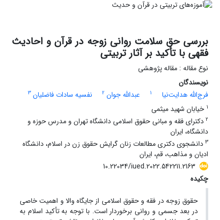
بررسی حق سلامت روانی زوجه در قرآن و احادیث
فقهی با تأکید بر آثار تربیتی
نوع مقاله : مقاله پژوهشی
نویسندگان
3
2
1
فرج‌الله هدایت‌نیا
عبدالله جوان
نفسیه سادات فاضلیان
1
خیابان شهید میثمی
2
دکترای فقه و مبانی حقوق اسلامی دانشگاه تهران و مدرس حوزه و
دانشگاه، ایران
3
دانشجوی دکتری مطالعات زنان گرایش حقوق زن در اسلام، دانشگاه
ادیان و مذاهب، قم، ایران
10.22034/iued.2022.542211.2163
چکیده
حقوق زوجه در فقه و حقوق اسلامی از جایگاه والا و اهمیت خاصی
در بعد جسمی و روانی برخوردار است. با توجه به تأکید اسلام به