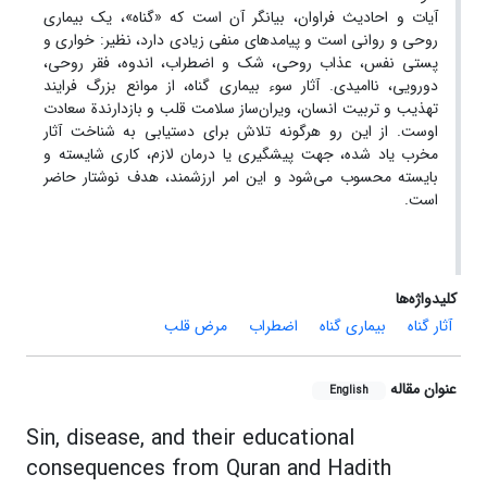
آیات و احادیث فراوان، بیانگر آن است که «گناه»، یک بیماری
روحی و روانی است و پیامد‌های منفی زیادی دارد، نظیر: خواری و
پستی نفس، عذاب روحی، شک و اضطراب، اندوه،‌ فقر روحی،
دورویی، نا‌امیدی. آثار سوء بیماری گناه، از موانع بزرگ فرایند
تهذیب و تربیت انسان، ویران‌ساز سلامت قلب و بازدارندة سعادت
اوست. از این رو هرگونه تلاش برای دستیابی به شناخت آثار
مخرب یاد شده، جهت پیشگیری یا درمان لازم، کاری شایسته و
بایسته محسوب می‌شود و این امر ارزشمند، هدف نوشتار حاضر
است.
کلیدواژه‌ها
آثار گناه
بیماری گناه
اضطراب
مرض قلب
عنوان مقاله
English
Sin, disease, and their educational
consequences from Quran and Hadith