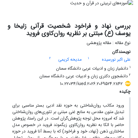
بررسی نهاد و فراخود شخصیت قرآنی زلیخا و
یوسف (ع) مبتنی بر نظریه روان‌کاوی فروید
نوع مقاله : مقاله پژوهشی
نویسندگان
2
1
علی اکبر نورسیده
مدیحه کریمی
1
دانشیار زبان و ادبیات عربی دانشگاه سمنان
2
دانشجوی دکتری زبان و ادبیات عربی دانشگاه سمنان
10.22034/iued.2026.2069524.2842
چکیده
ورود مکاتب روان‌شناختی به حوزه نقد ادبی بستر مناسبی برای
تبدیل متون مقدس به منابع غنی مبتنی بر تئوری‌های روان‌شناختی
شد که امروزه محل توجه پژوهش‌گران است. در این راستا، پژوهش
حاضر با اتکا به نظریه روان‌کاوی زیگموند فروید در خصوص مدل
ساختاری ذهن (نهاد، خود و فراخود) که با بسط آنا فروید در حوزه
مکانیسم‌های دفاعی غنا یافت و با بهره‌گیری از روش تحلیل