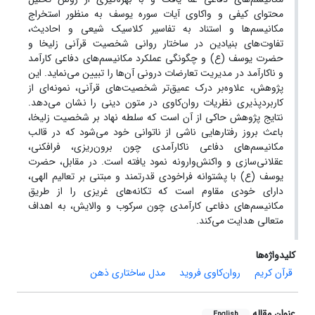
محتوای کیفی و واکاوی آیات سوره یوسف به منظور استخراج
مکانیسم‌ها و استناد به تفاسیر کلاسیک شیعی و احادیث،
تفاوت‌های بنیادین در ساختار روانی شخصیت قرآنی زلیخا و
حضرت یوسف (ع) و چگونگی عملکرد مکانیسم‌های دفاعی کارآمد
و ناکارآمد در مدیریت تعارضات درونی آن‌ها را تبیین می‌نماید. این
پژوهش، علاوه‌بر درک عمیق‌تر شخصیت‌های قرآنی، نمونه‌ای از
کاربردپذیری نظریات روان‌کاوی در متون دینی را نشان می‌دهد.
نتایج پژوهش حاکی از آن است که سلطه نهاد بر شخصیت زلیخا،
باعث بروز رفتارهایی ناشی از ناتوانی خود می‌شود که در قالب
مکانیسم‌های دفاعی ناکارآمدی چون برون‌ریزی، فرافکنی،
عقلانی‌سازی و واکنش‌وارونه نمود یافته است. در مقابل، حضرت
یوسف (ع) با پشتوانه فراخودی قدرتمند و مبتنی بر تعالیم الهی،
دارای خودی مقاوم است که تکانه‌های غریزی را از طریق
مکانیسم‌های دفاعی کارآمدی چون سرکوب و والایش، به اهداف
متعالی هدایت می‌کند.
کلیدواژه‌ها
قرآن کریم
روان‌کاوی فروید
مدل ساختاری ذهن
عنوان مقاله
English