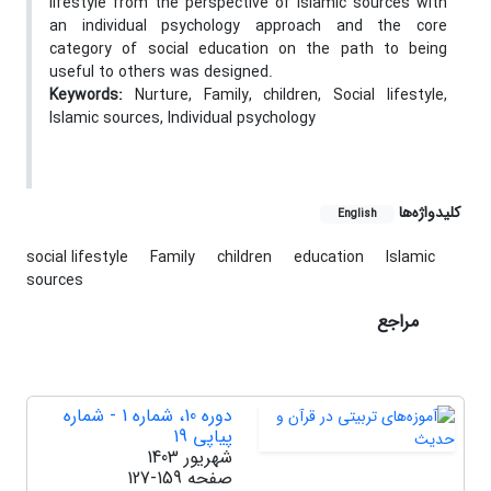
lifestyle from the perspective of Islamic sources with
an individual psychology approach and the core
category of social education on the path to being
useful to others was designed.
Keywords:
Nurture, Family, children, Social lifestyle,
Islamic sources, Individual psychology
کلیدواژه‌ها
English
social lifestyle
Family
children
education
Islamic
sources
مراجع
دوره 10، شماره 1 - شماره
پیاپی 19
شهریور 1403
صفحه
127-159