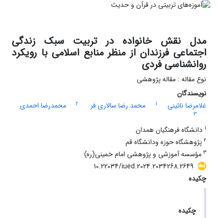
مدل نقش خانواده در تربیت سبک زندگی
اجتماعی فرزندان از منظر منابع اسلامی با رویکرد
روانشناسی فردی
نوع مقاله : مقاله پژوهشی
نویسندگان
2
1
غلامرضا نائینی
محمد رضا سالاری فر
محمدرضا احمدی
3
1
دانشگاه فرهنگیان همدان
2
پژوهشگاه حوزه ودانشگاه قم
3
مؤسسه آموزشی و پژوهشی امام خمینی(ره)
10.22034/iued.2024.2034268.2649
چکیده
چکیده