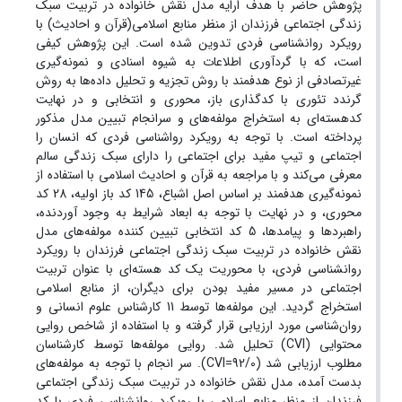
پژوهش حاضر با هدف ارایه مدل نقش خانواده در تربیت سبک
زندگی اجتماعی فرزندان از منظر منابع اسلامی(قرآن و احادیث) با
رویکرد روانشناسی فردی تدوین شده است. این پژوهش کیفی
است، که با گردآوری اطلاعات به شیوه اسنادی و نمونه‌گیری
غیر‌تصادفی از نوع هدفمند با روش تجزیه و تحلیل داده‌ها به روش
گرندد تئوری با کدگذاری باز، محوری و انتخابی و در نهایت
کدهسته‌ای به استخراج مولفه‌های و سرانجام تبیین مدل مذکور
پرداخته است. با توجه به رویکرد رواشناسی فردی که انسان را
اجتماعی و تیپ مفید برای اجتماعی را دارای سبک زندگی سالم
معرفی می‌کند و با مراجعه به قرآن و احادیث اسلامی با استفاده از
نمونه‌گیری هدفمند بر اساس اصل اشباع، 145 کد باز اولیه، 28 کد
محوری، و در نهایت با توجه به ابعاد شرایط به وجود آوردنده،
راهبردها و پیامدها، 5 کد انتخابی تبیین کننده مولفه‌‌های مدل
نقش خانواده در تربیت سبک زندگی اجتماعی فرزندان با رویکرد
روانشناسی فردی، با محوریت یک کد ‌هسته‌ای با عنوان تربیت
اجتماعی در مسیر مفید بودن برای دیگران، از منابع اسلامی
استخراج گردید. این مولفه‌ها توسط 11 کارشناس علوم انسانی و
روان‌شناسی مورد ارزیابی قرار گرفته و با استفاده از شاخص روایی
محتوایی (CVI) تحلیل شد. روایی مولفه‌ها توسط کارشناسان
مطلوب ارزیابی شد (92/0=CVI). سر انجام با توجه به مولفه‌های
بدست آمده، مدل نقش خانواده در تربیت سبک زندگی اجتماعی
فرزندان از منظر منابع اسلامی با رویکرد روانشناسی فردی با کد