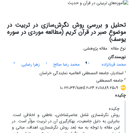
تحلیل و بررسی روش نگرش‌سازی در تربیت در
موضوع صبر در قرآن کریم (مطالعه موردی در سوره
یوسف)
نوع مقاله : مقاله پژوهشی
نویسندگان
2
1
¶
1
محمد قربانزاده
محمد رضا صالح
زهرا رضایی
1
استادیار، جامعه المصطفی العالمیه نمایندگی خراسان
2
جامعه المصطفی
10.22034/iued.2024.2011889.2509
چکیده
چکیده
روش نگرش­سازی شامل عناصرشناختی، عاطفی و اخلاقی است.
بنابراین به دلیل جامعیت، به­کارگیری آن در تربیت مؤثّر است. در
این مقاله با توجّه به سه بُعد روش نگرش­سازی، اهداف، مبانی و