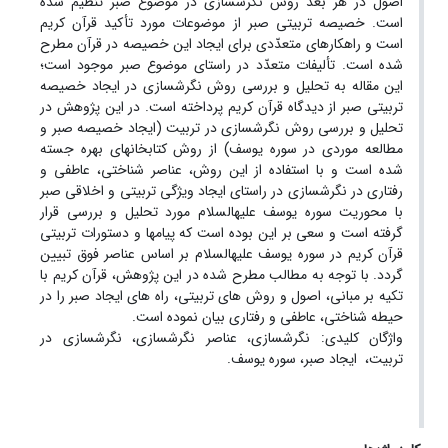
اصول در هر بعد روش نگرش­سازی در موضوع صبر تنظیم شده
است. خصیصه تربیتی صبر از موضوعات مورد تأکید قرآن کریم
است و راهکارهای متعدّدی برای ایجاد این خصیصه در قرآن مطرح
شده است. تألیفات متعدّد در راستای موضوع صبر موجود است؛
این مقاله به تحلیل و بررسی روش نگرش­سازی در ایجاد خصیصه
تربیتی صبر از دیدگاه قرآن کریم پرداخته است. در این پژوهش در
تحلیل و بررسی روش نگرش­سازی در تربیت (ایجاد خصیصه صبر و
مطالعه موردی در سوره یوسف) از روش کتابخانه­ای بهره جسته
شده است و با استفاده از این روش، عناصر شناختی، عاطفی و
رفتاری در نگرش­سازی در راستای ایجاد ویژگی تربیتی و اخلاقی صبر
با محوریت سوره یوسف علیه­السلام مورد تحلیل و بررسی قرار
گرفته است و سعی بر این بوده است که پیام­ها و دستورات تربیتی
قرآن کریم در سوره یوسف علیه­السلام بر اساس عناصر فوق تبیین
گردد. با توجه به مطالب مطرح شده در این پژوهش، قرآن کریم با
تکیه بر مبانی، اصول و روش های تربیتی، راه های ایجاد صبر را در
حیطه شناختی، عاطفی و رفتاری بیان نموده است.
واژگان کلیدی: نگرش­سازی، عناصر نگرش­سازی، نگرش­سازی در
تربیت، ایجاد صبر، سوره یوسف.