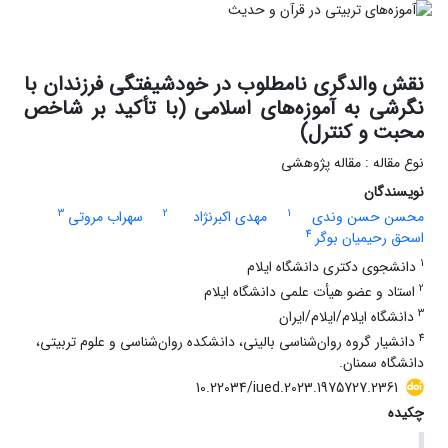
نقش والدگری نامطلوب در خودشیفتگی فرزندان با
نگرشی به آموزه‌های اسلامی (با تأکید بر شاخص
محبت و کنترل)
نوع مقاله : مقاله پژوهشی
نویسندگان
3
2
1
محسن حسن وندی
مهدی اکبرنژاد
سهراب مروتی
4
اسحق رحیمیان بوگر
1
دانشجوی دکتری دانشگاه ایلام
2
استاد و عضو هیأت علمی دانشگاه ایلام
3
دانشگاه ایلام/ایلام/ایران
4
دانشیار گروه روان‌شناسی بالینی، دانشکده روان‌شناسی و علوم تربیتی،
دانشگاه سمنان.
10.22034/iued.2023.1975727.2361
چکیده