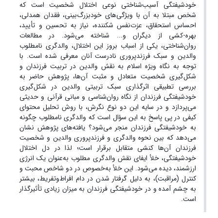
خودشیفتگی آسیب‌شناختی نوعی اختلال شخصیت است که
شخص مبتلا به آن با ویژگی‌های خودبزرگ‌بینی، فقدان همدلی،
احساس استحقاق، عزت‌نفس شکننده، نیاز به تحسین و تأیید،
بهره-کشی از دیگران و... شناخته می‌شود. در مطالعات
روان‌شناختی، یکی از اسباب بروز این اختلال، والدگری نامطلوب
والدین و سبک‌ فرزندپروری نادرست آنان معرفی شده است. با
توجه به نگاه ویژه اسلام به نقش والدین در تربیت فرزندان و
شکل‌گیری شخصیت متعادل و مثبت آن‌ها، پژوهش حاضر به
بررسی تطبیقی اثرگذاری سبک تربیتی والدین در شکل‌گیری
خودشیفتگی فرزندان از نگاه روان‌شناسی و مبانی قرآنی و حدیثی
می‌پردازد و در سایه این دو نوع نگرش، با روش تحلیل محتوای
کیفی در پی پاسخ به این سؤال است که والدگری نامطلوب چگونه
به خودشیفتگی فرزندان منجر می‌شود؟ یافته‌های پژوهش نشان
می‌دهد که بین نحوه والدگری و فرزندپروری والدین و شخصیت
فرزندان آن‌ها کنشی متقابل برقرار است؛ لذا در دل اختلال
خودشیفتگی، خلأ ایفای نقش والدگری مطلوب به‌عنوان یک انرژی
ارزشمند، دیده می‌شود. این خلأ به‌خصوص در دو شاخص محبت و
کنترل (مراقبت)، به دلیل گرفتار شدن در دام افراط‌وتفریط، بیشتر
به چشم آمده و در خودشیفتگی فرزندان به میزان زیادی تأثیرگذار
است.