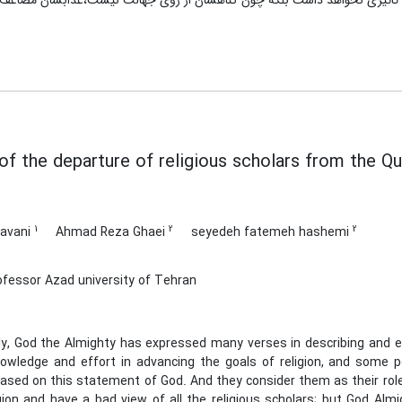
ان تاثیری نخواهد داشت بلکه چون گناهشان از روی جهالت نیست،عذابشان مضاعف 
 of the departure of religious scholars from the Q
1
2
2
avani
Ahmad Reza Ghaei
seyedeh fatemeh hashemi
fessor Azad university of Tehran
y, God the Almighty has expressed many verses in describing and ex
nowledge and effort in advancing the goals of religion, and some 
ased on this statement of God. And they consider them as their rol
igion and have a bad view of all the religious scholars; but God Al