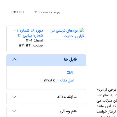
ورود به سامانه
ENGLISH
دوره 8، شماره 2 -
شماره پیاپی 16
اسفند 1401
صفحه
127-144
فایل ها
XML
اصل مقاله
337.14 K
برخی از مردم
 به تمام علما
سابقه مقاله
نان مترتب می
ه آنان مانند
هم رسانی
رفتار خواهند