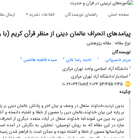
صفحه اصلی
راهنمای نویسندگان
اطلاعات نشریه
ارسال مقا
پیامدهای انحراف عالمان دینی از منظر قرآن کریم (با ر
نوع مقاله : مقاله پژوهشی
نویسندگان
2
2
1
مریم خسروانی
احمد رضا غائی
سیده فاطمه هاشمی
1
دانشگاه آزاد اسلامی واحد تهران مرکزی
2
استادیار/دانشگاه آزاد تهران مرکزی
10.22034/iued.2023.541455.2145
چکیده
بدون تردید،خداوند متعال در وصف و بیان اجر و پاداش عالمان دینی بر پ
بر پایه این بیان خداوند،عالمان دین را مصون از خطا و اشتباه دانسته و آ
دین بد بین می شوند؛اما خداوند متعال در آیات متعدد دیگری از انحراف
سازد.در این مقاله که به روش توصیفی- تحلیلی به نگارش در آمده است، 
سایرانسانها مصون از خطا و اشتباه نبوده و ممکن است با فراهم شدن زمین