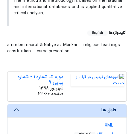
The method and methodology is based on the national
and international databases and is applied qualitative
critical analysis.
کلیدواژه‌ها
English
amre be maaruf & Nahye az Monkar
religious teachings
constitution
crime prevention
دوره 5، شماره 1 - شماره
پیاپی 9
شهریور 1398
صفحه
43-60
فایل ها
XML