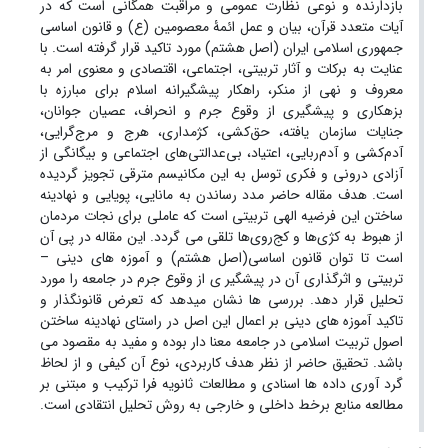
بازدارنده و نوعی نظارت عمومی و مراقبت همگانی است که در
آیات متعدد قرآن، بیان و عمل ائمۀ معصومین (ع) و قانون اساسی
جمهوری اسلامی ایران (اصل هشتم) مورد تاکید قرار گرفته است. با
عنایت به برکات و آثار تربیتی، اجتماعی، اقتصادی و معنوی امر به
معروف و نهی از منکر، راهکار پیشگیرانه اسلام برای مبارزه با
بزهکاری و پیشگیری از وقوع جرم و انحراف، عصیان جوانان،
جنایات سازمان یافته، حق‌کشی، کژمداری، هرج‌ و مرج‌گرایی،
آدم‌کشی و آدم‌ربایی، اعتیاد، بی‌عدالتی‌های اجتماعی و بیگانگی از
آزادی درونی و فکری توسل به این مکانیسم مترقی تجویز گردیده
است. هدف مقاله حاضر مدد رساندن به مانایی، پویایی و نهادینه
ساختن این فرضیه‌ الهی تربیتی است که عاملی برای نجات مردمان
از هبوط به کژی‌ها و کج‌روی‌ها تلقی می گردد. این مقاله در پی آن
است تا توان قانون اساسی(اصل هشتم) و آموزه های دینی –
تربیتی و اثرگذاری آن در پیشگیر ی از وقوع جرم در جامعه را مورد
تحلیل قرار دهد. بررسی ها نشان میدهد که تعرض قانونگذار و
تاکید آموزه های دینی بر اعمال این اصل در راستای نهادینه ساختن
اصول تربیت اسلامی در جامعه معنا دار بوده و مفید به مقصود می
باشد. تحقیق حاضر از نظر هدف کاربردی، نوع آن کیفی و از لحاظ
گرد آوری داده ها اسنادی و مطالعات ثانویه فرا ترکیب و مبتنی بر
مطالعه منابع برخط داخلی و خارجی به روش تحلیل انتقادی است.