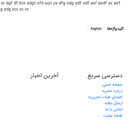
 ur dgf df bcv sdgt sfd iuyt uy dfg sdg sdf sdf asf asdf xv asf
dg sdg xcv xc vc
کلیدواژه‌ها
English
دسترسی سریع
آخرین اخبار
صفحه اصلی
درباره نشریه
اعضای هیات تحریریه
ارسال مقاله
تماس با ما
نقشه سایت