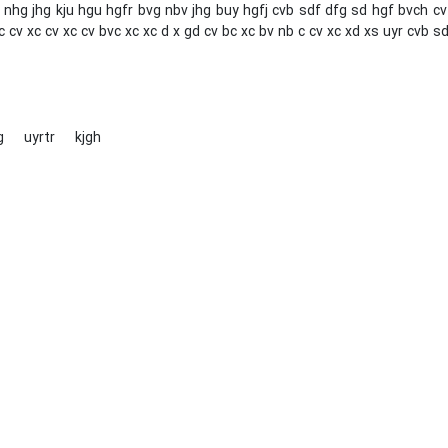
 nhg jhg kju hgu hgfr bvg nbv jhg buy hgfj cvb sdf dfg sd hgf bvch cv
c cv xc cv xc cv bvc xc xc d x gd cv bc xc bv nb c cv xc xd xs uyr cvb s
g
uyrtr
kjgh