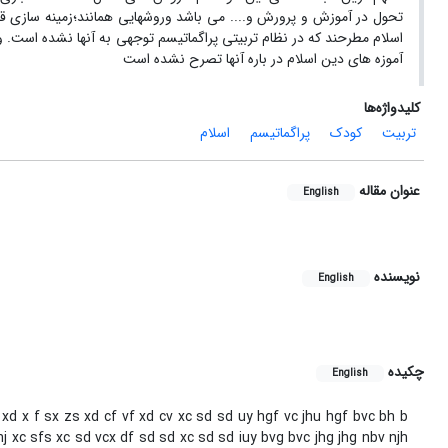
تحول در آموزش و پرورش و.... می باشد وروشهایی همانند؛زمینه سازی قبل و
اسلام مطرحند که در نظام تربیتی پراگماتیسم توجهی به آنها نشده است. و
آموزه های دین اسلام در باره آنها تصرح نشده است
کلیدواژه‌ها
تربیت
کودک
پراگماتیسم
اسلام
عنوان مقاله
English
نویسنده
English
چکیده
English
 xd x f sx zs xd cf vf xd cv xc sd sd uy hgf vc jhu hgf bvc bh b
 xc sfs xc sd vcx df sd sd xc sd sd iuy bvg bvc jhg jhg nbv njh