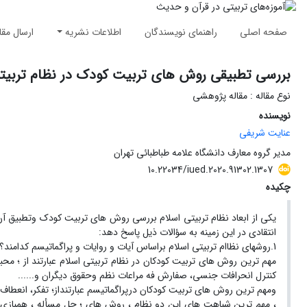
صفحه اصلی
راهنمای نویسندگان
اطلاعات نشریه
ارسال مقا
بررسی تطبیقی روش های تربیت کودک در نظام تربیتی 
نوع مقاله : مقاله پژوهشی
نویسنده
عنایت شریفی
مدیر گروه معارف دانشگاه علامه طباطبائی تهران
10.22034/iued.2020.91302.1307
چکیده
یکی از ابعاد نظام تربیتی اسلام بررسی روش های تربیت کودک وتطبیق آ
انتقادی در این زمینه به سؤالات ذیل پاسخ دهد:
1.روشهای نظاام تربیتی اسلام براساس آیات و روایات و پراگماتیسم کدامند؟ 2. شباهت ها و تفاوت های این دو نظام تربیتی در تربیت کودک کدامند؟
مهم ترین روش های تربیت کودکان در نظام تربیتی اسلام عبارتند از ؛ م
کنترل انحرافات جنسی، صفارش فه مراعات نظم وحقوق دیگران و......
ومهم ترین روش های تربیت کودکان درپراگماتیسم عبارتنداز؛ تفکر، انعطاف
، مهم ترین شباهت های این دو نظام ، روش های ؛ حل مسأله ، همبازی ش