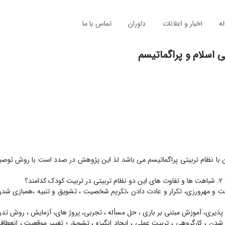
له
اخبار و اعلانات
داوران
تماس با ما
اسلام و پراگماتیسم
ن با نظام تربیتی پراگماتیسم می باشد لذ این پژوهش در صدد است با روش توصی
حبت و مهرورزی، تکرار و عادت دادن ،تکریم شخصیت ، تشویق و تنبیه ،همبازی شد
 پذیری، آموزش مبتنی بر باری ، حل مسأله ، تجربی، پروژ های، آزمایش ، روش تدر
دن ، کارگروهی ، تربیت عملی ، ایجاد انگیزه ، تشویق ؛ تغییر موقعیت ، انعط