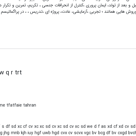
 بعد از تولد، ایمان پروری ،کنترل از انحرافات جنسی ، تکریم، تمرین و تکرار د
روش هایی همانند ؛ تجربی ،آزمایشی، عادت، پروژه ای ،تدریس ، ، در پراگماتیسم 
w q r trt
me tfatfaie tahran
 s df sd xc cf cv xc xc sd cv xc sd cv xc sd we d f as xd cf xd cv sd
 jhg mnb kjh iuy hgf uwb hgd cvx cv scvx vgc bv bcg df bv cxgd bvchj