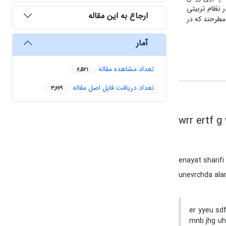
ر نظام تربیتی
ارجاع به این مقاله
مطرحند که در
آمار
تعداد مشاهده مقاله
6,521
تعداد دریافت فایل اصل مقاله
3,669
wrr ertf g 
enayat sharifi
unevrchda ala
er yyeu sdf
mnb jhg uhg