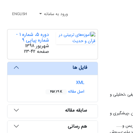
ورود به سامانه
ENGLISH
دوره 5، شماره 1 -
شماره پیاپی 9
شهریور 1398
صفحه
23-42
فایل ها
XML
اصل مقاله
452.29 K
فی ،تحلیلی و
سابقه مقاله
ن ،پیشگیری و
یس و.....
هم رسانی
اف پذیری،روش