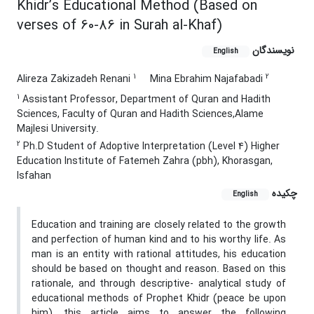
Khidr’s Educational Method (Based on
verses of 60-86 in Surah al-Khaf)
نویسندگان
English
1
2
Alireza Zakizadeh Renani
Mina Ebrahim Najafabadi
1
Assistant Professor, Department of Quran and Hadith
Sciences, Faculty of Quran and Hadith Sciences,Alame
Majlesi University.
2
Ph.D Student of Adoptive Interpretation (Level 4) Higher
Education Institute of Fatemeh Zahra (pbh), Khorasgan,
Isfahan
چکیده
English
Education and training are closely related to the growth
and perfection of human kind and to his worthy life. As
man is an entity with rational attitudes, his education
should be based on thought and reason. Based on this
rationale, and through descriptive- analytical study of
educational methods of Prophet Khidr (peace be upon
him), this article aims to answer the following