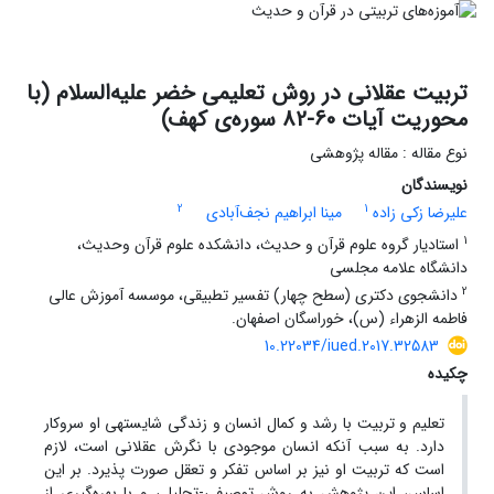
تربیت عقلانی در روش تعلیمی خضر علیه‌السلام (با
محوریت آیات 60-82 سوره‌ی کهف)
نوع مقاله : مقاله پژوهشی
نویسندگان
2
1
علیرضا زکی زاده
مینا ابراهیم نجف‌آبادی
1
استادیار گروه علوم قرآن و حدیث، دانشکده علوم قرآن وحدیث،
دانشگاه علامه مجلسی
2
دانشجوی دکتری (سطح چهار) تفسیر تطبیقی، موسسه آموزش عالی
فاطمه الزهراء (س)، خوراسگان اصفهان.
10.22034/iued.2017.32583
چکیده
تعلیم و تربیت با رشد و کمال انسان و زندگی شایسته­ی او سروکار
دارد. به سبب آنکه انسان موجودی با نگرش عقلانی است، لازم
است که تربیت او نیز بر اساس تفکر و تعقل صورت پذیرد. بر این
اساس، این پژوهش به روش توصیفی-تحلیلی و با بهره‌گیری از