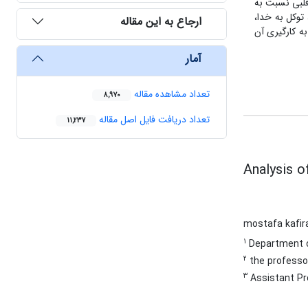
قاید، پذیرش و علاقه قلبی نسبت به
قی (یاد خدا، توبه، استغفار، توکل به خدا،
ارجاع به این مقاله
به کارگیری آن
آمار
تعداد مشاهده مقاله
8,970
تعداد دریافت فایل اصل مقاله
11,237
Analysis o
mostafa kafi
1
Department of 
2
the professor
3
Assistant Pro