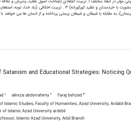
بالاخص نوجوانان و جوانان نفوذ می کند. قرآن کریم، با ارائه راهکارهای تربیتی مؤثر در ابعاد مختلف 1. تربیت اعتقادی (شناخت اصول ع
آن ها) 2. تربیت عقلانی (تزکیه، تعلیم حکمت، علم آموزی، عبرت آموزی، مشورت با خردمندان و تقلید کورکورانه) 3 . تربیت اخلا
رستان)، به مقابله با شیطان و شیطان پرستی پرداخته و از انسان ها می خواهد با 
f Satanism and Educational Strategies: Noticing Q
1
2
3
rad
alireza abdorrahimy
Faraj behzad
Islamic Studies, Faculty of Humanities, Azad University, Ardabil Bran
 of Islamic Azad University ardebil
fessor, Islamic Azad University, Arbil Branch