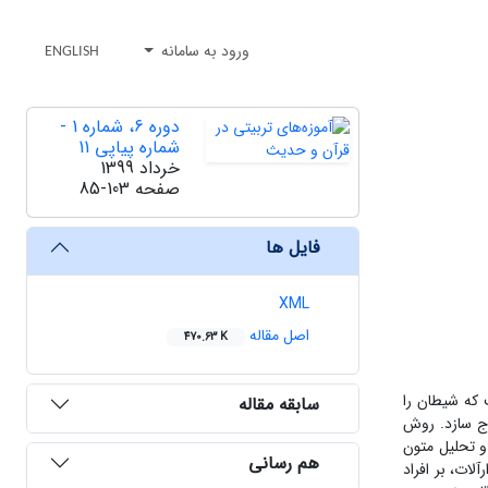
ورود به سامانه
ENGLISH
دوره 6، شماره 1 -
شماره پیاپی 11
خرداد 1399
صفحه
85-103
فایل ها
XML
اصل مقاله
470.63 K
 که شیطان را
سابقه مقاله
رج سازد. روش
و تحلیل متون
هم رسانی
 مقوله 1. تأثیر بر ایدئولوژی 2. تأثیر بر رفتار 3. استفاده از ابزارآلات، بر افراد