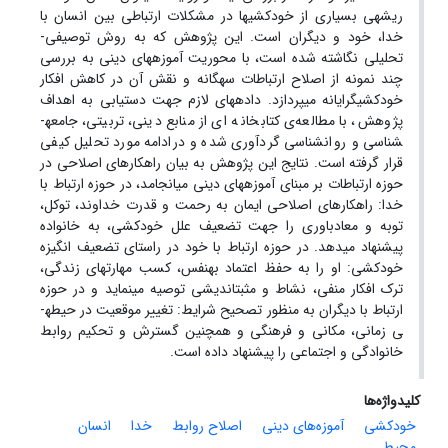
ریشه­ی بسیاری از خودکشی­ها در مشکلات ارتباطی بین انسان با
خدا، خود و دیگران است. این پژوهش که به روش توصیفی-
تحلیلی نگاشته شده است، با محوریت آموزه­های دینی به بررسی
چند نمونه از اصلاح ارتباطات سه­گانه و نقش آن در کاهش افکار
خودکشی­گرایانه می­پردازد. داده­های لازم جهت دستیابی به اهداف
پژوهش، با مطالعه‌ی کتابخانه ای از منابع دینی، تربیتی، جامعه­
شناسی و روان­شناسی گردآوری شده و درادامه مورد تحلیل کیفی
قرار گرفته است. نتایج این پژوهش به بیان راهکارهای اصلاحی در
حوزه ارتباطات بر مبنای آموزه­های دینی می­انجامد، در حوزه ارتباط با
خدا: راهکارهای اصلاحی ایمان به رحمت و قدرت خداوند، توکل،
توبه و معادباوری را جهت تضعیف علل خودکشی، به خانواده
پیشنهاد می­دهد. در حوزه ارتباط با خود در راستای تضعیف انگیزه
خودکشی: او را به حفظ اعتماد به­نفس، کسب مهارت­های زندگی،
ترک افکار منفی، نشاط و مثبت­اندیشی توصیه می­نماید و در حوزه
ارتباط با دیگران به منظور تصحیح شرایط: تغییر موقعیت در حیطه­
ی زمانی، مکانی و فرهنگی و همچنین گسترش و تحکیم روابط
خانوادگی و اجتماعی را پیشنهاد داده است.
کلیدواژه‌ها
خودکشی
آموزه‌های دینی
اصلاح روابط
خدا
انسان
محیط