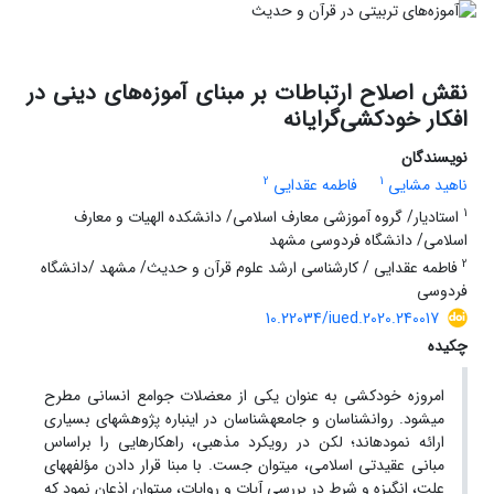
نقش اصلاح ارتباطات بر مبنای آموزه‌های دینی در
افکار خودکشی‌‌گرایانه
نویسندگان
2
1
ناهید مشایی
فاطمه عقدایی
1
استادیار/ گروه آموزشی معارف اسلامی/ دانشکده الهیات و معارف
اسلامی/ دانشگاه فردوسی مشهد
2
فاطمه عقدایی / کارشناسی ارشد علوم قرآن و حدیث/ مشهد /دانشگاه
فردوسی
10.22034/iued.2020.240017
چکیده
امروزه خودکشی به عنوان یکی از معضلات جوامع انسانی مطرح
می­شود. روان­شناسان و جامعه­شناسان در این­باره پژوهش­های بسیاری
ارائه نموده­اند؛ لکن در رویکرد مذهبی، راهکارهایی را براساس
مبانی عقیدتی اسلامی، می­توان جست. با مبنا قرار دادن مؤلفه­های
علت، انگیزه و شرط در بررسی آیات و روایات، می­توان اذعان نمود که