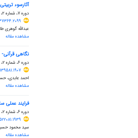
آثارسوء تربیتی
دوره 7، شماره 2، بهمن 1400، صفحه
537364.2099
عبدالله گوهری طا
مشاهده مقاله
نگاهی قرآنی- ر
دوره 6، شماره 2، بهمن 1399، صفحه
.139581.1907
احمد عابدی، حس
مشاهده مقاله
فرایند عملی س
دوره 6، شماره 2، بهمن 1399، صفحه
522081.1939
سید محمود حسین
مشاهده مقاله