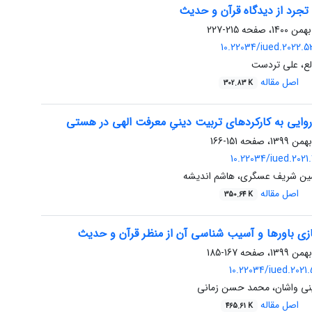
 تجرد از دیدگاه قرآن و حدیث
215-227
10.22034/iued.2022.
لع، علی تردست
اصل مقاله
302.83 K
وایی به کارکردهای تربیت دینیِ معرفت الهی در هستی
151-166
10.22034/iued.2021
ین شریف عسگری، هاشم اندیشه
اصل مقاله
350.64 K
ازی باورها و آسیب شناسی آن از منظر قرآن و حدیث
167-185
10.22034/iued.2021.
ی واشان، محمد حسن زمانی
اصل مقاله
465.61 K