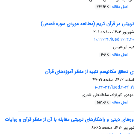
اصل مقاله
397.44 K
ربیتی در قرآن کریم (مطالعه موردی سوره قصص)
1-21
10.22034/iued.2024.2
هیم ابراهیمی
اصل مقاله
406 K
ی تحقق مکانیسم تنبیه از منظر آموزه‌های قرآن
21-47
10.22034/iued.2024.1
دی اکبرنژاد، سلطانعلی قادری
اصل مقاله
513.06 K
اورهای دینی و راهکارهای تربیتی مقابله با آن از منظر قرآن و روایات
65-81