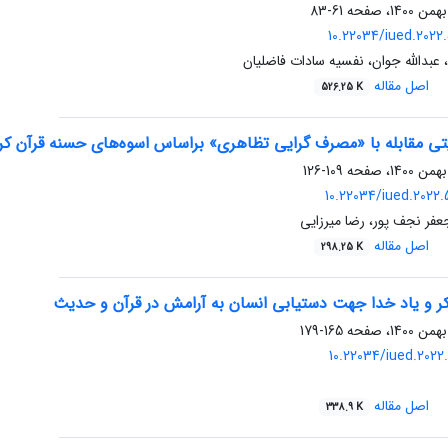
61-83
10.22034/iued.2022.
ا، عبدالله جوان، نفسیه سادات فاضلیان
اصل مقاله
526.25 K
یتی مقابله با «مصرف گرایی تظاهری» براساس اسوه‌های حسنه قرآن کر
109-126
10.22034/iued.2022.
فر نجف پور، رضا میرزایی
اصل مقاله
298.25 K
ر و یاد خدا جهت دستیابی انسان به آرامش در قرآن و حدیث
165-179
10.22034/iued.2022.
اصل مقاله
338.9 K