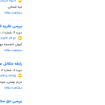
011804.2507
مینا شمخی
مشاهده مقاله
بررسی نظریه اف
دوره 9، شماره 1، شهریور 1402، صفحه
007844.2482
کیوان خجسته مهر
مشاهده مقاله
رابطه متقابل عو
دوره 8، شماره 2، اسفند 1401، صفحه
983418.2375
مریم بهمنی، سو
مشاهده مقاله
بررسی حق سلامت