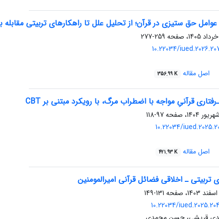
 عوامل حق ستیزی در قرآن؛ از تحلیل علل تا راهکارهای تربیتی مقابله با
259-277
10.22034/iued.2026.2
اصل مقاله
356.99 K
رفتاری قرآنیِ مواجه با اضطراب مرگ، با رویکرد مبتنی بر CBT
97-118
10.22034/iued.2025.2
اصل مقاله
421.93 K
ی تربیتی ـ اخلاقی فضائل قرآنی امیرالمومنین
131-149
10.22034/iued.2025.2
هدی قریشی، حسن محمدی