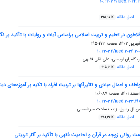
10.22034/iued.2024.2
اصل مقاله
315.17 K
لاطون در تعلیم و تربیت اسلامی براساس آیات و روایات با تأکید بر نگ
173-195
10.22034/iued.2024.2
، کامران اویسی، علی نقی فقیهی
اصل مقاله
415.61 K
اطف و اعمال عبادی و تاثیرآنها بر تربیت افراد با تکیه بر آموزه‌های دین
87-106
10.22034/iued.2023.1
سن آل رسول، زینب سادات میرشمسی
اصل مقاله
381.36 K
 روانی زوجه در قرآن و احادیث فقهی با تأکید بر آثار تربیتی