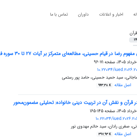
له
اخبار و اعلانات
داوران
تماس با ما
رآن
24
ا در قیام حسینی، مطالعه‌ای متمرکز بر آیات ۲۷ تا ۳۰ سوره‌ فجر با رویکرد قرآنی
71-96
10.22034/iued.2026.2
ماجانی، سید حمید حسینی، حامد پور رستمی
اصل مقاله
943.38 K
در قرآن و نقش آن در تربیت دینی خانواده: تحلیلی مضمون‌محور
145-165
10.22034/iued.2026.2
تانی، صغری رادان، سید حاتم مهدوی نور
اصل مقاله
397.93 K