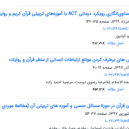
ویکرد درمانی ACT با آموزه‌‌‌‌های تربیتی قرآن کریم و روایات
125-142
10.22034/iued.
کیانپور
اصل مقاله
382.79 K
 های برطرف کردن موانع ارتباطات انسانی از منظر قرآن و روایات
19-40
10.22034/iued
ه الاسلام غلامرضا رضوی دوست، مرضیه احمد زاده
اصل مقاله
453.13 K
 قرآن در حوزة مسائل جنسی و آموزه های تربیتی آن (مطالعة موردی : س
37-54
10.22034/iued
 آبادی، حدیث اسماعیلی مقدم، مهیار خانی مقدم