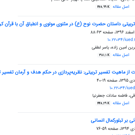
اصل مقاله
468.99 K
ربیتی داستان حضرت نوح (ع) در مثنوی مولوی و انطباق آن با قرآن کر
63-88
10.22034/iued
ن امین زاده، یاسر لطفی
اصل مقاله
381.1 K
 از ماهیت تفسیر تربیتی: نظریه‌پردازی در حکم هدف و آرمان تفسیر ت
19-40
10.22034/iued
ی، فاطمه سادات جعفرنیا
اصل مقاله
448.29 K
نی بر تبلورکمال انسانی
59-76