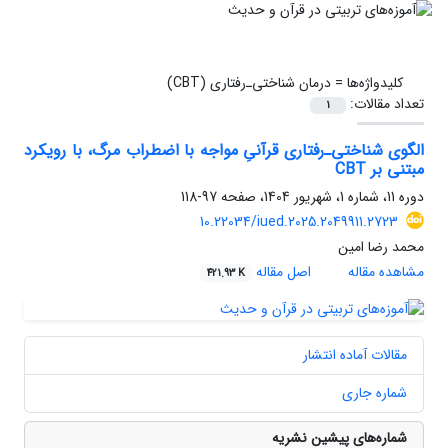
کلیدواژه‌ها =
درمان شناختی‌ـ‌رفتاری (CBT)
تعداد مقالات:
1
الگوی شناختی‌ـ‌رفتاری قرآنیِ مواجه با اضطراب مرگ، با رویکرد
مبتنی بر CBT
دوره 11، شماره 1، شهریور 1404، صفحه
97-118
10.22034/iued.2025.2049911.2723
محمد رضا امین
مشاهده مقاله
اصل مقاله
421.93 K
مقالات آماده انتشار
شماره جاری
شماره‌های پیشین نشریه