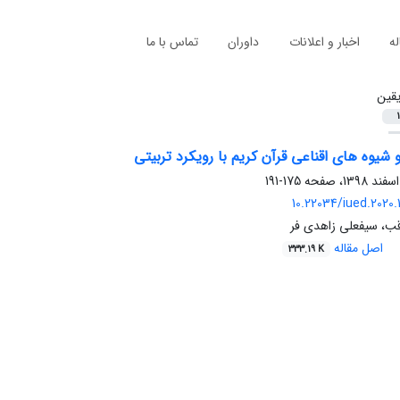
له
اخبار و اعلانات
داوران
تماس با ما
قین
1
شیوه های اقناعی قرآن کریم با رویکرد تربیتی
175-191
10.22034/iued.2020.
ب، سیفعلی زاهدی فر
اصل مقاله
333.19 K