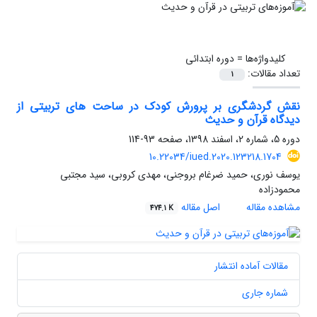
کلیدواژه‌ها =
دوره ابتدائی
تعداد مقالات:
1
نقش گردشگری بر پرورش کودک در ساحت های تربیتی از
دیدگاه قرآن و حدیث
دوره 5، شماره 2، اسفند 1398، صفحه
93-114
10.22034/iued.2020.123218.1704
یوسف نوری، حمید ضرغام بروجنی، مهدی کروبی، سید مجتبی
محمودزاده
مشاهده مقاله
اصل مقاله
474.1 K
مقالات آماده انتشار
شماره جاری