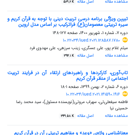
مشاهده مقاله
اصل مقاله
569.6 K
تبیین ویژگی برنامه درسی تربیت دینی با توجه به قرآن کریم و
سیره تربیتی معصومان(ع): فراترکیب بر اساس مدل اروین
دوره 7، شماره 1، شهریور 1400، صفحه
127-148
10.22034/iued.2021.128587.1780
میثم غلام پور، علی عسگری، زینب سرزهی، علی مهدوی فرد
مشاهده مقاله
اصل مقاله
394.1 K
تاب‌آوری، کارکردها و راهبردهای ارتقاء آن در فرایند تربیت
اجتماعی از منظر قرآن کریم
دوره 6، شماره 2، بهمن 1399، صفحه
1-18
10.22034/iued.2021.141590.1916
فاطمه سیفعلی‌ئی، سهراب مروتی(نویسنده مسئول)، سید محمد رضا
حسینی نیا
مشاهده مقاله
اصل مقاله
349.58 K
معناشناسی واژه‌‌ی «وعد» و مفاهیم تربیتی آن در قرآن کریم