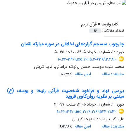
کلیدواژه‌ها =
قرآن کریم
تعداد مقالات:
16
چارچوب منسجم گزاره‌های اخلاقی در سوره مبارکه لقمان
دوره 12، شماره 1، خرداد 1405، صفحه
25-50
10.22034/iued.2025.2063892.2810
محمد عترت دوست، حسن زرنوشه فراهانی، فریبا شربتی
مشاهده مقاله
اصل مقاله
601.27 K
بررسی نهاد و فراخود شخصیت قرآنی زلیخا و یوسف (ع)
مبتنی بر نظریه روان‌کاوی فروید
دوره 12، شماره 1، خرداد 1405، صفحه
97-121
10.22034/iued.2026.2069524.2842
علی اکبر نورسیده، مدیحه کریمی
مشاهده مقاله
اصل مقاله
483.96 K