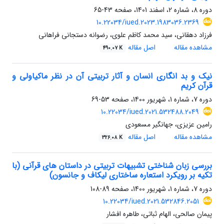
دوره 8، شماره 2، اسفند 1401، صفحه
43-65
10.22034/iued.2023.1983036.2369
فرزاد دهقانی، سید محمد کاظم علوی، رضوانه دستجانی فراهانی
مشاهده مقاله
اصل مقاله
490.07 K
نیک و بد انگاری انسان و آثار تربیتی آن در نظر ماکیاولی و
قرآن کریم
دوره 7، شماره 1، شهریور 1400، صفحه
53-69
10.22034/iued.2021.532488.2049
رامین عزیزی، جهانگیر مسعودی
مشاهده مقاله
اصل مقاله
326.08 K
بررسی زبان شناختی تشبیهات تربیتی در داستان های قرآنی (با
تکیه بر رویکرد استعاره ساختاری لیکاف و جانسون)
دوره 7، شماره 1، شهریور 1400، صفحه
89-108
10.22034/iued.2021.532846.2051
پیمان صالحی، الهام ثباتی، طاهره افشار