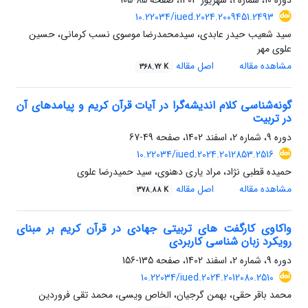
دوره 10، شماره 1، شهریور 1403، صفحه
85-105
10.22034/iued.2024.2009451.2493
سید شعیب حیدر عابدی، سیدمحمدرضا موسوی نسب کرمانی، حسین
علوی مهر
مشاهده مقاله
اصل مقاله
368.72 K
گونه‌شناسی کلام اندیشه‌گرا در آیات قرآن کریم و پیامدهای آن
در تربیت
دوره 9، شماره 2، اسفند 1402، صفحه
49-67
10.22034/iued.2024.2012853.2516
حمیده قطبی نژاد، مراد یاری دهنوی، سید حمیدرضا علوی
مشاهده مقاله
اصل مقاله
378.88 K
واکاوی کارگفت های تربیتی جهادی در قرآن کریم بر مبنای
رویکرد زبان شناسی کاربردی
دوره 9، شماره 2، اسفند 1402، صفحه
135-156
10.22034/iued.2024.2012080.2510
محمد باقر حقی، بهمن گرجیان، الخاص ویسی، محمد تقی فروردین