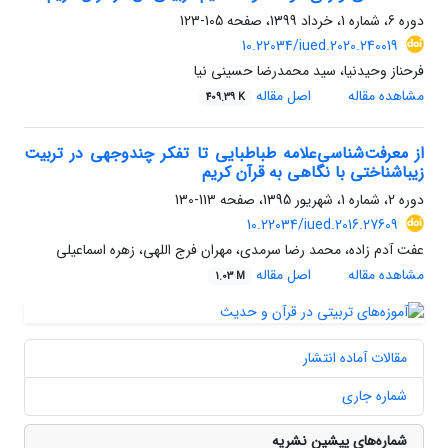
دوره 6، شماره 1، خرداد 1399، صفحه
105-123
10.22034/iued.2020.240019
فرحناز وحیدنیا، سید محمدرضا حسینی نیا
مشاهده مقاله
اصل مقاله
409.39 K
از معرفت‌شناسی‌‌علامه طباطبایی تا تفکر چند‌وجهی در تربیت
زیبا‌شناختی با نگاهی به قرآن کریم
دوره 2، شماره 1، شهریور 1395، صفحه
113-130
10.22034/iued.2016.27609
عفت آدم زاده، محمد رضا سرمدی، مهران فرج اللهی، زهره اسماعیلی
مشاهده مقاله
اصل مقاله
1.03 M
مقالات آماده انتشار
شماره جاری
شماره‌های پیشین نشریه