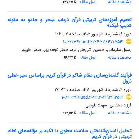
مشاهده مقاله
اصل مقاله
437.65 K
تعمیم آموزه‌های تربیتی قرآن درباب سِحر و جادو به مقوله
«دیپ فیک»
دوره 9، شماره 1، شهریور 1402، صفحه
107-126
10.22034/iued.2024.2016471.2541
رسول سلیمانی، حسین شریعتی فرد، جعفر نجف پور، صدرا علیپور
مشاهده مقاله
اصل مقاله
443.32 K
فرآیندِ گفتمان‌سازی مقامِ شاکر در قرآن کریم براساس سیر خطی
نزول
دوره 9، شماره 1، شهریور 1402، صفحه
149-172
10.22034/iued.2024.2014924.2531
فرزاد دهقانی، سهیلا بلوچی
مشاهده مقاله
اصل مقاله
422.53 K
تحلیل انسان‌شناختی سلامت معنوی با تکیه بر مؤلفه‌های نظام
تربیتی در قرآن کریم