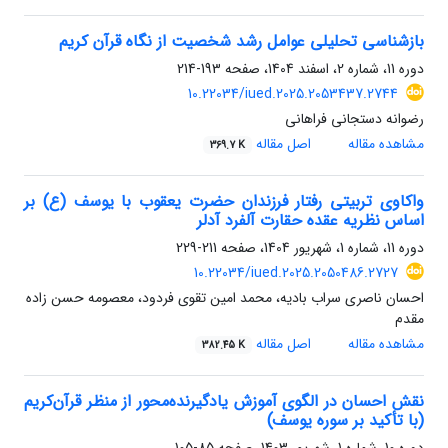
بازشناسی تحلیلی عوامل رشد شخصیت از نگاه قرآن کریم
دوره 11، شماره 2، اسفند 1404، صفحه
193-214
10.22034/iued.2025.2053437.2744
رضوانه دستجانی فراهانی
مشاهده مقاله
اصل مقاله
369.7 K
واکاوی تربیتی رفتار فرزندان حضرت یعقوب با یوسف (ع) بر
اساس نظریه عقده حقارت آلفرد آدلر
دوره 11، شماره 1، شهریور 1404، صفحه
211-229
10.22034/iued.2025.2050486.2727
احسان ناصری سراب بادیه، محمد امین تقوی فردود، معصومه حسن زاده
مقدم
مشاهده مقاله
اصل مقاله
382.45 K
نقش احسان در الگوی آموزش یادگیرنده‌محور از منظر قرآن‌کریم
(با تأکید بر سوره یوسف)