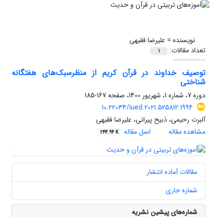
نویسنده =
علیرضا فقیهی
تعداد مقالات:
1
توصیف خداوند در قرآن کریم از منظرسبک‌های هفتگانه‌
شناختی
دوره 7، شماره 1، شهریور 1400، صفحه
167-185
10.22034/iued.2021.525812.1994
آلبرت رحیمی، ذبیح پیرانی، علیرضا فقیهی
مشاهده مقاله
اصل مقاله
244.94 K
مقالات آماده انتشار
شماره جاری
شماره‌های پیشین نشریه