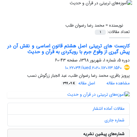
نویسنده =
محمد رضا رضوان طلب
تعداد مقالات:
1
کاربست های تربیتی اصل هشتم قانون اساسی و نقش آن در
پیش گیری از وقوع جرم با رویکردی به قرآن و حدیث
دوره 5، شماره 1، شهریور 1398، صفحه
43-60
10.22034/iued.2020.112073.1560
پرویز باقری، محمد رضا رضوان طلب، عبد الجبار زرگوش نسب
مشاهده مقاله
اصل مقاله
399.09 K
مقالات آماده انتشار
شماره جاری
شماره‌های پیشین نشریه