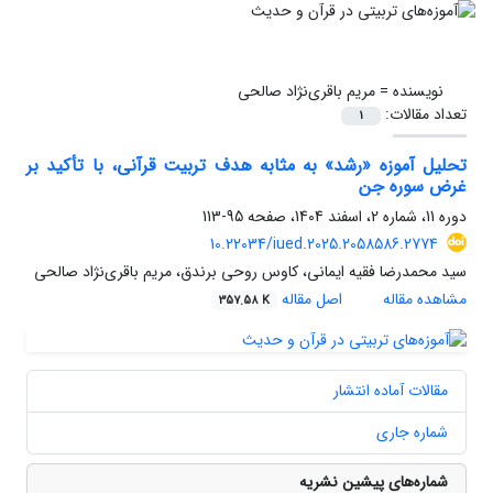
نویسنده =
مریم باقری‌نژاد صالحی
تعداد مقالات:
1
تحلیل آموزه «رشد» به مثابه هدف تربیت قرآنی، با تأکید بر
غرض سوره جن
دوره 11، شماره 2، اسفند 1404، صفحه
95-113
10.22034/iued.2025.2058586.2774
سید محمدرضا فقیه ایمانی، کاوس روحی برندق، مریم باقری‌نژاد صالحی
مشاهده مقاله
اصل مقاله
357.58 K
مقالات آماده انتشار
شماره جاری
شماره‌های پیشین نشریه