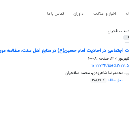
له
اخبار و اعلانات
داوران
تماس با ما
مد صافحیان
1
 اجتماعی در احادیث امام حسین(ع) در منابع اهل سنت: مطالعه موردی
81-100
10.22034/iued.2023.
ی، محمدرضا شاهرودی، محمد صافحیان
اصل مقاله
382.28 K