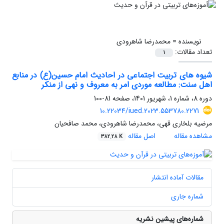
نویسنده =
محمدرضا شاهرودی
تعداد مقالات:
1
شیوه های تربیت اجتماعی در احادیث امام حسین(ع) در منابع
اهل سنت: مطالعه موردی امر به معروف و نهی از منکر
دوره 8، شماره 1، شهریور 1401، صفحه
81-100
10.22034/iued.2023.553780.2271
مرضیه بلخاری قهی، محمدرضا شاهرودی، محمد صافحیان
مشاهده مقاله
اصل مقاله
382.28 K
مقالات آماده انتشار
شماره جاری
شماره‌های پیشین نشریه